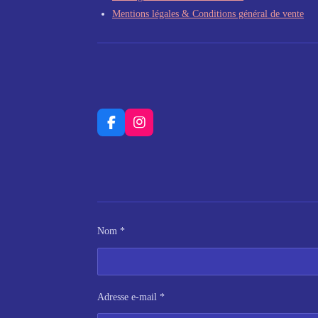
Mentions légales & Conditions général de vente
F
I
a
n
c
s
e
t
b
a
o
g
o
r
k
a
m
Nom *
Adresse e-mail *