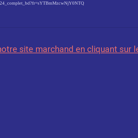
ue_2024_complet_bd?fr=sYTBmMzcwNjY0NTQ
notre site marchand en cliquant sur l